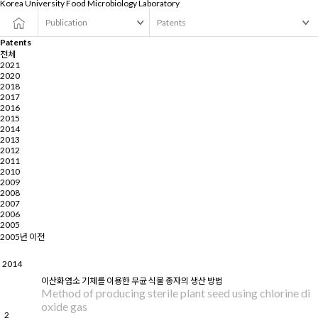
Korea University
Food Microbiology Laboratory
Publication
Patents
Patents
전체
2021
2020
2018
2017
2016
2015
2014
2013
2012
2011
2010
2009
2008
2007
2006
2005
2005년 이전
2014
이산화염소 기체를 이용한 무균 식물 종자의 생산 방법
Method of producing sterile plant seed using chlorine di
oxide gas
2